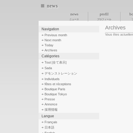
news
news
profil
bo
ニュース
プロフィール
Archives
Navigation
Vous êtes actuelle
Previous month
Next month
Today
Archives
Catégories
Tout [全て表示]
Sada
デモンストレーション
Individuels
fêtes et réceptions
Boutique Paris
Boutique Tokyo
Presse
Annonce
採用情報
Langue
Français
日本語