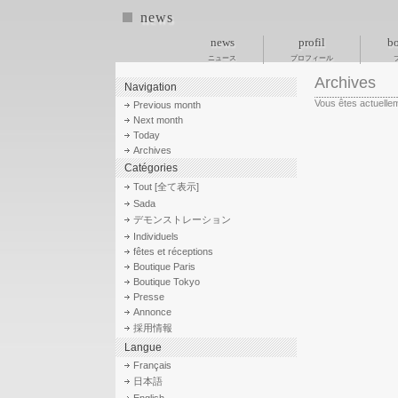
news
news
profil
bo
ニュース
プロフィール
Archives
Navigation
Vous êtes actuelle
Previous month
Next month
Today
Archives
Catégories
Tout [全て表示]
Sada
デモンストレーション
Individuels
fêtes et réceptions
Boutique Paris
Boutique Tokyo
Presse
Annonce
採用情報
Langue
Français
日本語