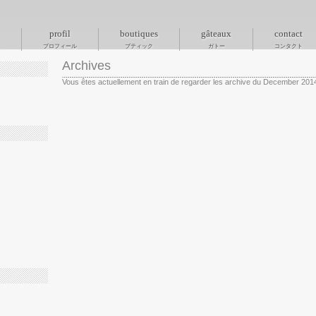
profil
boutiques
gâteaux
contact
プロフィール
ブティック
ガトー
コンタクト
Archives
Vous êtes actuellement en train de regarder les archive du December 201