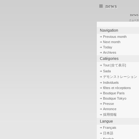
news
news
ニュース
Navigation
Previous month
Next month
Today
Archives
Catégories
Tout [全て表示]
Sada
デモンストレーション
Individuels
fêtes et réceptions
Boutique Paris
Boutique Tokyo
Presse
Annonce
採用情報
Langue
Français
日本語