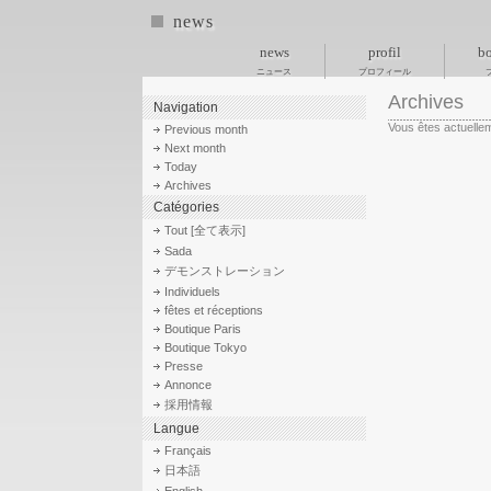
news
news
profil
bo
ニュース
プロフィール
Archives
Navigation
Vous êtes actuellem
Previous month
Next month
Today
Archives
Catégories
Tout [全て表示]
Sada
デモンストレーション
Individuels
fêtes et réceptions
Boutique Paris
Boutique Tokyo
Presse
Annonce
採用情報
Langue
Français
日本語