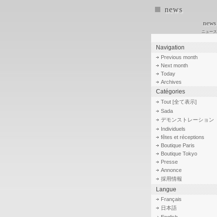
news
news
ニュース
Navigation
Previous month
Next month
Today
Archives
Catégories
Tout [全て表示]
Sada
デモンストレーション
Individuels
fêtes et réceptions
Boutique Paris
Boutique Tokyo
Presse
Annonce
採用情報
Langue
Français
日本語