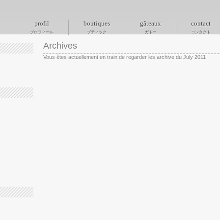
profil
boutiques
gâteaux
contact
プロフィール
ブティック
ガトー
コンタクト
Archives
Vous êtes actuellement en train de regarder les archive du July 2011