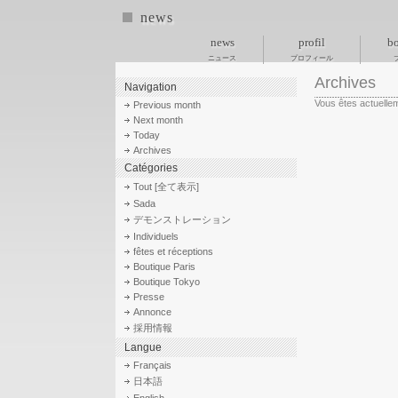
news
news
profil
bo
ニュース
プロフィール
Archives
Navigation
Vous êtes actuelle
Previous month
Next month
Today
Archives
Catégories
Tout [全て表示]
Sada
デモンストレーション
Individuels
fêtes et réceptions
Boutique Paris
Boutique Tokyo
Presse
Annonce
採用情報
Langue
Français
日本語