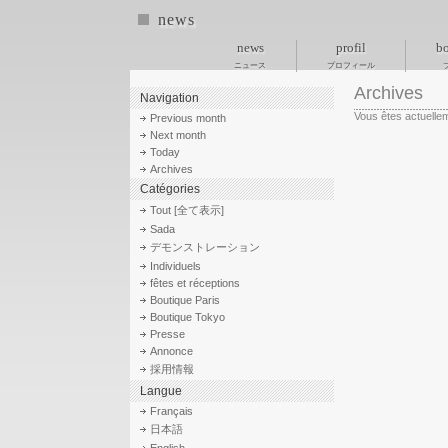
news
news
profil
bo
ニュース
プロフィール
Archives
Navigation
Vous êtes actuellem
Previous month
Next month
Today
Archives
Catégories
Tout [全て表示]
Sada
デモンストレーション
Individuels
fêtes et réceptions
Boutique Paris
Boutique Tokyo
Presse
Annonce
採用情報
Langue
Français
日本語