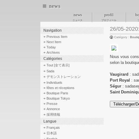
news
news
profil
bo
ニュース
プロフィール
26/05-2020:
Navigation
Previous Item
Catégory :
Bouti
Next Item
Today
Archives
Nous vous conse
Catégories
selon la boutiq
Tout [全て表示]
Sada
Vaugirard
: sad
デモンストレーション
Port Royal
: sa
Individuels
Ségur
: sadase
fêtes et réceptions
Saint Dominiq
Boutique Paris
Boutique Tokyo
Presse
Annonce
採用情報
Langue
Français
日本語