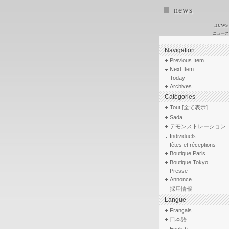
news
news
ニュース
Navigation
Previous Item
Next Item
Today
Archives
Catégories
Tout [全て表示]
Sada
デモンストレーション
Individuels
fêtes et réceptions
Boutique Paris
Boutique Tokyo
Presse
Annonce
採用情報
Langue
Français
日本語