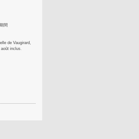
期間
elle de Vaugirard,
 août inclus.